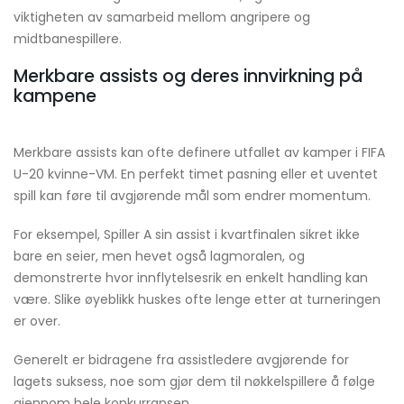
viktigheten av samarbeid mellom angripere og
midtbanespillere.
Merkbare assists og deres innvirkning på
kampene
Merkbare assists kan ofte definere utfallet av kamper i FIFA
U-20 kvinne-VM. En perfekt timet pasning eller et uventet
spill kan føre til avgjørende mål som endrer momentum.
For eksempel, Spiller A sin assist i kvartfinalen sikret ikke
bare en seier, men hevet også lagmoralen, og
demonstrerte hvor innflytelsesrik en enkelt handling kan
være. Slike øyeblikk huskes ofte lenge etter at turneringen
er over.
Generelt er bidragene fra assistledere avgjørende for
lagets suksess, noe som gjør dem til nøkkelspillere å følge
gjennom hele konkurransen.