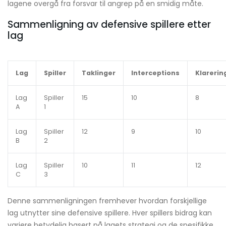
lagene overgå fra forsvar til angrep på en smidig måte.
Sammenligning av defensive spillere etter
lag
Lag
Spiller
Taklinger
Interceptions
Klarerin
Lag
Spiller
15
10
8
A
1
Lag
Spiller
12
9
10
B
2
Lag
Spiller
10
11
12
C
3
Denne sammenligningen fremhever hvordan forskjellige
lag utnytter sine defensive spillere. Hver spillers bidrag kan
variere betydelig basert på lagets strategi og de spesifikke