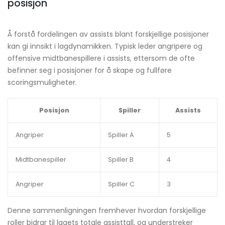
posisjon
Å forstå fordelingen av assists blant forskjellige posisjoner
kan gi innsikt i lagdynamikken. Typisk leder angripere og
offensive midtbanespillere i assists, ettersom de ofte
befinner seg i posisjoner for å skape og fullføre
scoringsmuligheter.
Posisjon
Spiller
Assists
Angriper
Spiller A
5
Midtbanespiller
Spiller B
4
Angriper
Spiller C
3
Denne sammenligningen fremhever hvordan forskjellige
roller bidrar til lagets totale assisttall, og understreker