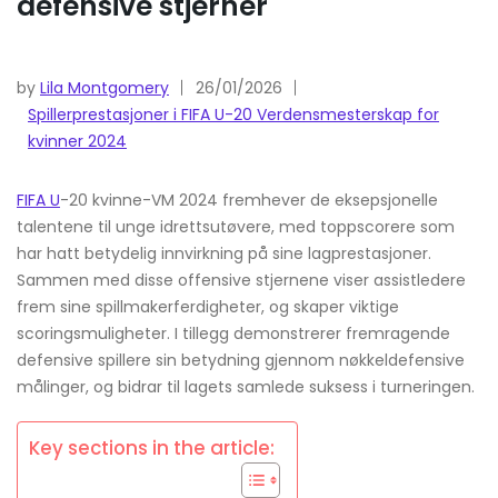
defensive stjerner
by
Lila Montgomery
26/01/2026
Spillerprestasjoner i FIFA U-20 Verdensmesterskap for
kvinner 2024
FIFA U
-20 kvinne-VM 2024 fremhever de eksepsjonelle
talentene til unge idrettsutøvere, med toppscorere som
har hatt betydelig innvirkning på sine lagprestasjoner.
Sammen med disse offensive stjernene viser assistledere
frem sine spillmakerferdigheter, og skaper viktige
scoringsmuligheter. I tillegg demonstrerer fremragende
defensive spillere sin betydning gjennom nøkkeldefensive
målinger, og bidrar til lagets samlede suksess i turneringen.
Key sections in the article: