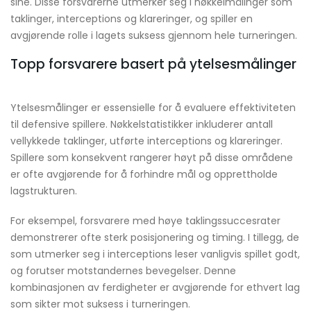
sine. Disse forsvarerne utmerker seg i nøkkelmålinger som
taklinger, interceptions og klareringer, og spiller en
avgjørende rolle i lagets suksess gjennom hele turneringen.
Topp forsvarere basert på ytelsesmålinger
Ytelsesmålinger er essensielle for å evaluere effektiviteten
til defensive spillere. Nøkkelstatistikker inkluderer antall
vellykkede taklinger, utførte interceptions og klareringer.
Spillere som konsekvent rangerer høyt på disse områdene
er ofte avgjørende for å forhindre mål og opprettholde
lagstrukturen.
For eksempel, forsvarere med høye taklingssuccesrater
demonstrerer ofte sterk posisjonering og timing. I tillegg, de
som utmerker seg i interceptions leser vanligvis spillet godt,
og forutser motstandernes bevegelser. Denne
kombinasjonen av ferdigheter er avgjørende for ethvert lag
som sikter mot suksess i turneringen.