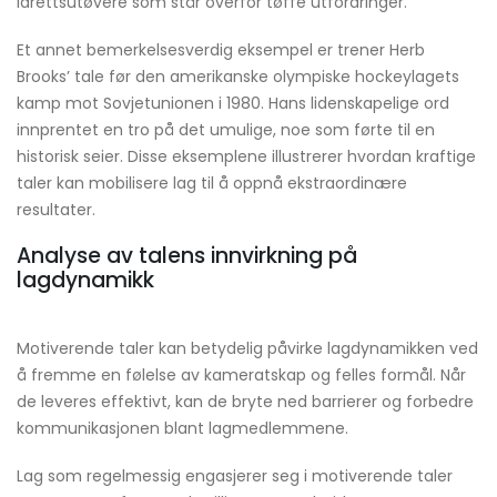
idrettsutøvere som står overfor tøffe utfordringer.
Et annet bemerkelsesverdig eksempel er trener Herb
Brooks’ tale før den amerikanske olympiske hockeylagets
kamp mot Sovjetunionen i 1980. Hans lidenskapelige ord
innprentet en tro på det umulige, noe som førte til en
historisk seier. Disse eksemplene illustrerer hvordan kraftige
taler kan mobilisere lag til å oppnå ekstraordinære
resultater.
Analyse av talens innvirkning på
lagdynamikk
Motiverende taler kan betydelig påvirke lagdynamikken ved
å fremme en følelse av kameratskap og felles formål. Når
de leveres effektivt, kan de bryte ned barrierer og forbedre
kommunikasjonen blant lagmedlemmene.
Lag som regelmessig engasjerer seg i motiverende taler