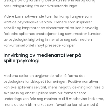
å skape tvil og forvirring. Dette kan føre til feil og dårlig
beslutningstaking fra det rivaliserende laget.
Videre kan motiverende taler før kamp fungere som
kraftige psykologiske verktøy. Trenere som inspirerer
selvtillit og innprenter en vinnermentalitet kan betydelig
forbedre spillernes prestasjoner. Lag som mestrer kunsten
av psykologisk krigføring finner ofte seg selv med en
konkurransefordel i høyt pressede kamper.
Innvirkning av medienarrativer på
spillerpsykologi
Mediene spiller en avgjørende rolle i å forme det
psykologiske landskapet i turneringen. Positive narrativer
kan øke spillerens selvtillit, mens negativ dekning kan føre til
økt press og angst. Spillere som blir fremstilt som
underdogs kan føle seg motiverte til å motbevise kritikerne,
mens de som blir merket som favoritter kan slite med å