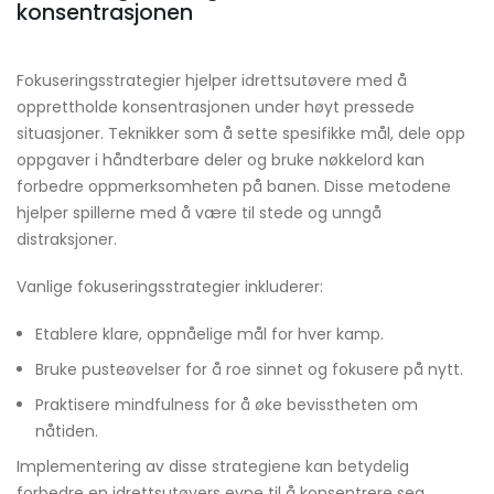
konsentrasjonen
Fokuseringsstrategier hjelper idrettsutøvere med å
opprettholde konsentrasjonen under høyt pressede
situasjoner. Teknikker som å sette spesifikke mål, dele opp
oppgaver i håndterbare deler og bruke nøkkelord kan
forbedre oppmerksomheten på banen. Disse metodene
hjelper spillerne med å være til stede og unngå
distraksjoner.
Vanlige fokuseringsstrategier inkluderer:
Etablere klare, oppnåelige mål for hver kamp.
Bruke pusteøvelser for å roe sinnet og fokusere på nytt.
Praktisere mindfulness for å øke bevisstheten om
nåtiden.
Implementering av disse strategiene kan betydelig
forbedre en idrettsutøvers evne til å konsentrere seg,