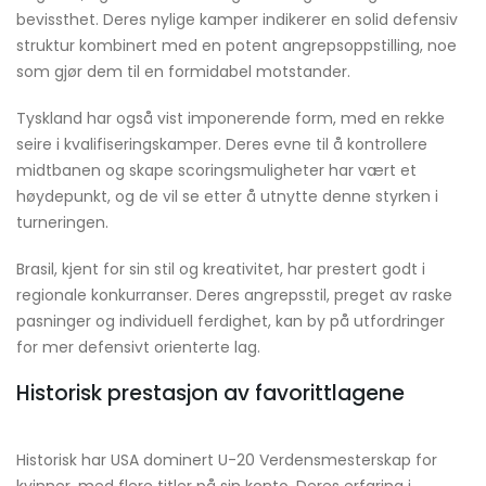
bevissthet. Deres nylige kamper indikerer en solid defensiv
struktur kombinert med en potent angrepsoppstilling, noe
som gjør dem til en formidabel motstander.
Tyskland har også vist imponerende form, med en rekke
seire i kvalifiseringskamper. Deres evne til å kontrollere
midtbanen og skape scoringsmuligheter har vært et
høydepunkt, og de vil se etter å utnytte denne styrken i
turneringen.
Brasil, kjent for sin stil og kreativitet, har prestert godt i
regionale konkurranser. Deres angrepsstil, preget av raske
pasninger og individuell ferdighet, kan by på utfordringer
for mer defensivt orienterte lag.
Historisk prestasjon av favorittlagene
Historisk har USA dominert U-20 Verdensmesterskap for
kvinner, med flere titler på sin konto. Deres erfaring i