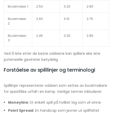
Bookmaker 1
2.50
3.20
2.80
Bookmaker
2.60
3.10
2.75
2
Bookmaker
2.45
3.25
2.85
3
Ved å lete etter de beste oddsene kan spillere øke sine
potensielle gevinster betydelig.
Forståelse av spilllinjer og terminologi
Spilllinjer representerer oddsen som settes av bookmakere
for spesifikke utfall i en kamp. Vanlige termer inkluderer:
Moneyline:
Et enkelt spill på hvilket lag som vil vinne.
Point Spread:
En handicap som jevner ut spillfeltet