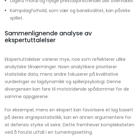
Lagets moral og nylige prestasjonstrender bør overvåkes.
Kampdagforhold, som vær og banekvalitet, kan påvirke
spillet.
Sammenlignende analyse av
ekspertuttalelser
Ekspertuttalelser varierer mye, noe som reflekterer ulike
analytiske tilnærminger. Noen analytikere prioriterer
statistiske data, mens andre fokuserer på kvalitative
vurderinger av lagdynamikk og spillerpsykologi. Denne
divergensen kan føre til motstridende spådommer for de
samme oppgjørene.
For eksempel, mens en ekspert kan favorisere et lag basert
på deres angrepsstatistikk, kan en annen argumentere for
at defensiv styrke vil seire. Dette fremhever kompleksiteten
ved å forutsi utfall i en turneringssetting.