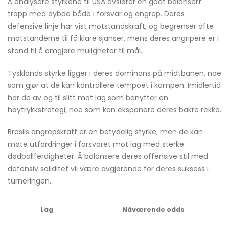
Å analysere styrkene til USA avslører en godt balansert
tropp med dybde både i forsvar og angrep. Deres
defensive linje har vist motstandskraft, og begrenser ofte
motstanderne til få klare sjanser, mens deres angripere er i
stand til å omgjøre muligheter til mål.
Tysklands styrke ligger i deres dominans på midtbanen, noe
som gjør at de kan kontrollere tempoet i kampen. Imidlertid
har de av og til slitt mot lag som benytter en
høytrykkstrategi, noe som kan eksponere deres bakre rekke.
Brasils angrepskraft er en betydelig styrke, men de kan
møte utfordringer i forsvaret mot lag med sterke
dødballferdigheter. Å balansere deres offensive stil med
defensiv soliditet vil være avgjørende for deres suksess i
turneringen.
Lag
Nåværende odds