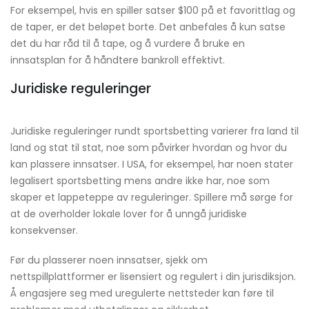
For eksempel, hvis en spiller satser $100 på et favorittlag og
de taper, er det beløpet borte. Det anbefales å kun satse
det du har råd til å tape, og å vurdere å bruke en
innsatsplan for å håndtere bankroll effektivt.
Juridiske reguleringer
Juridiske reguleringer rundt sportsbetting varierer fra land til
land og stat til stat, noe som påvirker hvordan og hvor du
kan plassere innsatser. I USA, for eksempel, har noen stater
legalisert sportsbetting mens andre ikke har, noe som
skaper et lappeteppe av reguleringer. Spillere må sørge for
at de overholder lokale lover for å unngå juridiske
konsekvenser.
Før du plasserer noen innsatser, sjekk om
nettspillplattformer er lisensiert og regulert i din jurisdiksjon.
Å engasjere seg med uregulerte nettsteder kan føre til