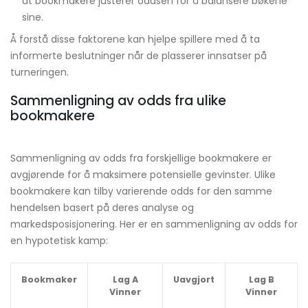
at bookmakere justerer oddsen for å balansere bøkene
sine.
Å forstå disse faktorene kan hjelpe spillere med å ta
informerte beslutninger når de plasserer innsatser på
turneringen.
Sammenligning av odds fra ulike
bookmakere
Sammenligning av odds fra forskjellige bookmakere er
avgjørende for å maksimere potensielle gevinster. Ulike
bookmakere kan tilby varierende odds for den samme
hendelsen basert på deres analyse og
markedsposisjonering. Her er en sammenligning av odds for
en hypotetisk kamp:
Bookmaker
Lag A
Uavgjort
Lag B
Vinner
Vinner