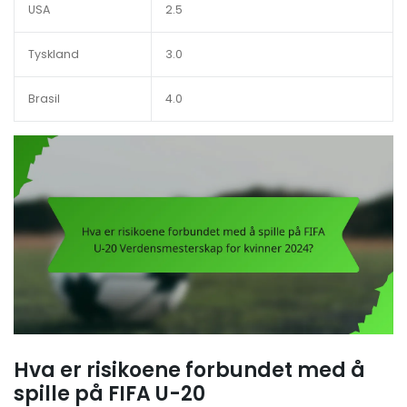
USA
2.5
Tyskland
3.0
Brasil
4.0
Hva er risikoene forbundet med å
spille på FIFA U-20