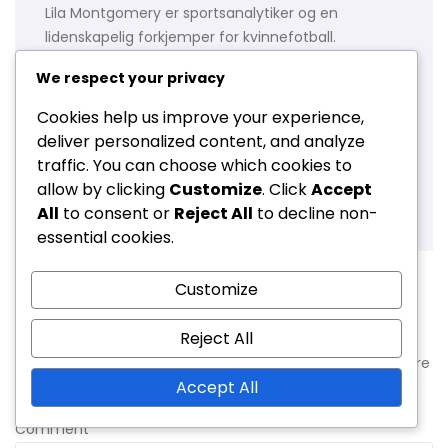
Lila Montgomery er sportsanalytiker og en
lidenskapelig forkjemper for kvinnefotball.
Med bakgrunn innen sportsjournalistikk
We respect your privacy
spesialiserer hun seg på å gi grundige
analyser av internasjonale turneringer,
Cookies help us improve your experience,
spesielt FIFA U-20 verdensmesterskap for
deliver personalized content, and analyze
kvinner. Lila tror på kraften i ungdomsidrett til
traffic. You can choose which cookies to
å inspirere og styrke neste generasjon av
allow by clicking
Customize
. Click
Accept
kvinnelige idrettsutøvere.
All
to consent or
Reject All
to decline non-
essential cookies.
Customize
Leave a Reply
Reject All
Your email address will not be published.
Required fields are
Accept All
marked
*
Comment
*