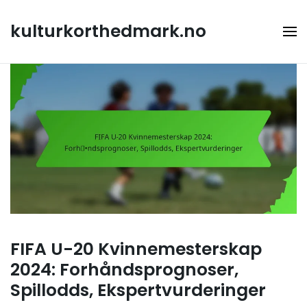
Skip
to
kulturkorthedmark.no
content
FIFA U-20 Kvinnemesterskap
2024: Forhåndsprognoser,
Spillodds, Ekspertvurderinger