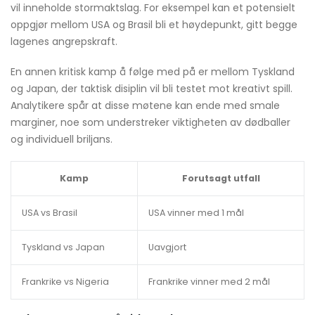
vil inneholde stormaktslag. For eksempel kan et potensielt
oppgjør mellom USA og Brasil bli et høydepunkt, gitt begge
lagenes angrepskraft.
En annen kritisk kamp å følge med på er mellom Tyskland
og Japan, der taktisk disiplin vil bli testet mot kreativt spill.
Analytikere spår at disse møtene kan ende med smale
marginer, noe som understreker viktigheten av dødballer
og individuell briljans.
Kamp
Forutsagt utfall
USA vs Brasil
USA vinner med 1 mål
Tyskland vs Japan
Uavgjort
Frankrike vs Nigeria
Frankrike vinner med 2 mål