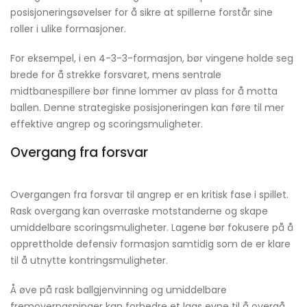
posisjoneringsøvelser for å sikre at spillerne forstår sine
roller i ulike formasjoner.
For eksempel, i en 4-3-3-formasjon, bør vingene holde seg
brede for å strekke forsvaret, mens sentrale
midtbanespillere bør finne lommer av plass for å motta
ballen. Denne strategiske posisjoneringen kan føre til mer
effektive angrep og scoringsmuligheter.
Overgang fra forsvar
Overgangen fra forsvar til angrep er en kritisk fase i spillet.
Rask overgang kan overraske motstanderne og skape
umiddelbare scoringsmuligheter. Lagene bør fokusere på å
opprettholde defensiv formasjon samtidig som de er klare
til å utnytte kontringsmuligheter.
Å øve på rask ballgjenvinning og umiddelbare
fremoverpasninger kan forbedre et lags evne til å overgå