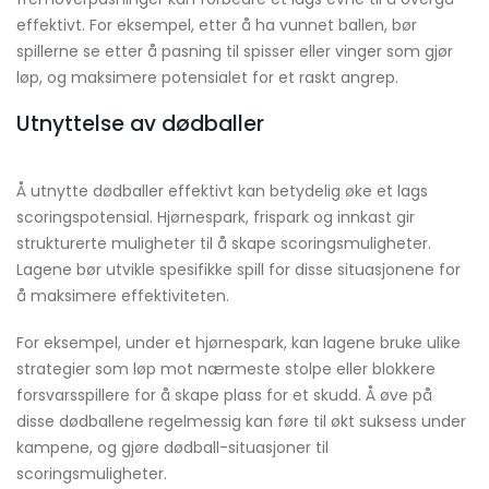
effektivt. For eksempel, etter å ha vunnet ballen, bør
spillerne se etter å pasning til spisser eller vinger som gjør
løp, og maksimere potensialet for et raskt angrep.
Utnyttelse av dødballer
Å utnytte dødballer effektivt kan betydelig øke et lags
scoringspotensial. Hjørnespark, frispark og innkast gir
strukturerte muligheter til å skape scoringsmuligheter.
Lagene bør utvikle spesifikke spill for disse situasjonene for
å maksimere effektiviteten.
For eksempel, under et hjørnespark, kan lagene bruke ulike
strategier som løp mot nærmeste stolpe eller blokkere
forsvarsspillere for å skape plass for et skudd. Å øve på
disse dødballene regelmessig kan føre til økt suksess under
kampene, og gjøre dødball-situasjoner til
scoringsmuligheter.