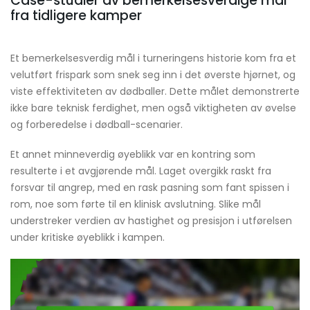
Case-studier av bemerkelsesverdige mål
fra tidligere kamper
Et bemerkelsesverdig mål i turneringens historie kom fra et
velutført frispark som snek seg inn i det øverste hjørnet, og
viste effektiviteten av dødballer. Dette målet demonstrerte
ikke bare teknisk ferdighet, men også viktigheten av øvelse
og forberedelse i dødball-scenarier.
Et annet minneverdig øyeblikk var en kontring som
resulterte i et avgjørende mål. Laget overgikk raskt fra
forsvar til angrep, med en rask pasning som fant spissen i
rom, noe som førte til en klinisk avslutning. Slike mål
understreker verdien av hastighet og presisjon i utførelsen
under kritiske øyeblikk i kampen.