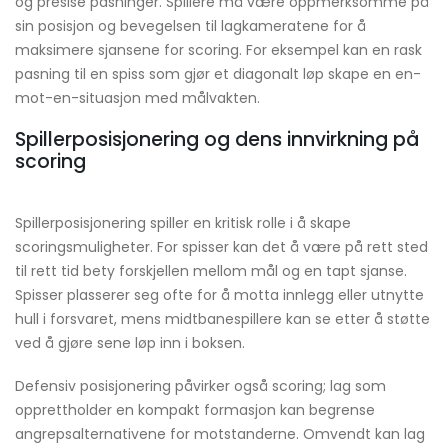
og presise pasninger. Spillere må være oppmerksomme på
sin posisjon og bevegelsen til lagkameratene for å
maksimere sjansene for scoring. For eksempel kan en rask
pasning til en spiss som gjør et diagonalt løp skape en en-
mot-en-situasjon med målvakten.
Spillerposisjonering og dens innvirkning på
scoring
Spillerposisjonering spiller en kritisk rolle i å skape
scoringsmuligheter. For spisser kan det å være på rett sted
til rett tid bety forskjellen mellom mål og en tapt sjanse.
Spisser plasserer seg ofte for å motta innlegg eller utnytte
hull i forsvaret, mens midtbanespillere kan se etter å støtte
ved å gjøre sene løp inn i boksen.
Defensiv posisjonering påvirker også scoring; lag som
opprettholder en kompakt formasjon kan begrense
angrepsalternativene for motstanderne. Omvendt kan lag