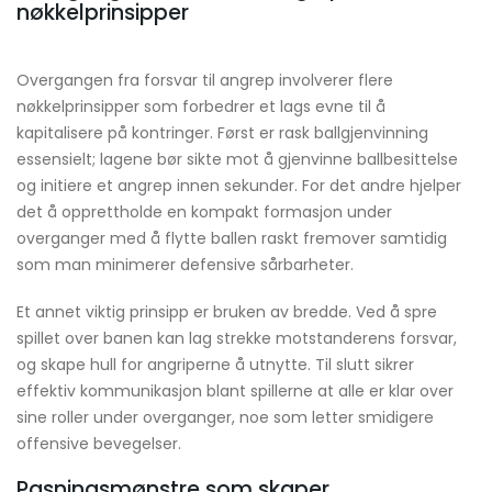
nøkkelprinsipper
Overgangen fra forsvar til angrep involverer flere
nøkkelprinsipper som forbedrer et lags evne til å
kapitalisere på kontringer. Først er rask ballgjenvinning
essensielt; lagene bør sikte mot å gjenvinne ballbesittelse
og initiere et angrep innen sekunder. For det andre hjelper
det å opprettholde en kompakt formasjon under
overganger med å flytte ballen raskt fremover samtidig
som man minimerer defensive sårbarheter.
Et annet viktig prinsipp er bruken av bredde. Ved å spre
spillet over banen kan lag strekke motstanderens forsvar,
og skape hull for angriperne å utnytte. Til slutt sikrer
effektiv kommunikasjon blant spillerne at alle er klar over
sine roller under overganger, noe som letter smidigere
offensive bevegelser.
Pasningsmønstre som skaper