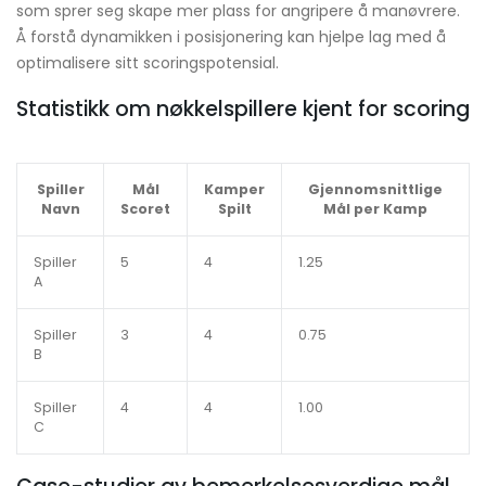
som sprer seg skape mer plass for angripere å manøvrere.
Å forstå dynamikken i posisjonering kan hjelpe lag med å
optimalisere sitt scoringspotensial.
Statistikk om nøkkelspillere kjent for scoring
Spiller
Mål
Kamper
Gjennomsnittlige
Navn
Scoret
Spilt
Mål per Kamp
Spiller
5
4
1.25
A
Spiller
3
4
0.75
B
Spiller
4
4
1.00
C