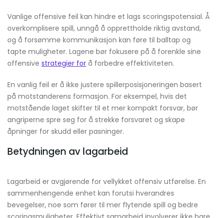
Vanlige offensive feil kan hindre et lags scoringspotensial. Å
overkomplisere spill, unngå å opprettholde riktig avstand,
og å forsømme kommunikasjon kan føre til balltap og
tapte muligheter. Lagene bør fokusere på å forenkle sine
offensive
strategier for
å forbedre effektiviteten.
En vanlig feil er å ikke justere spillerposisjoneringen basert
på motstanderens formasjon. For eksempel, hvis det
motstående laget skifter til et mer kompakt forsvar, bør
angriperne spre seg for å strekke forsvaret og skape
åpninger for skudd eller pasninger.
Betydningen av lagarbeid
Lagarbeid er avgjørende for vellykket offensiv utførelse. En
sammenhengende enhet kan forutsi hverandres
bevegelser, noe som fører til mer flytende spill og bedre
scoringsmuligheter. Effektivt samarbeid involverer ikke bare