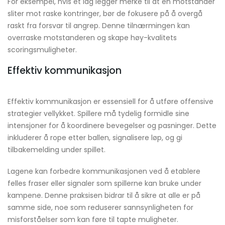
For eksempel, hvis et lag legger merke til at en motstander
sliter mot raske kontringer, bør de fokusere på å overgå
raskt fra forsvar til angrep. Denne tilnærmingen kan
overraske motstanderen og skape høy-kvalitets
scoringsmuligheter.
Effektiv kommunikasjon
Effektiv kommunikasjon er essensiell for å utføre offensive
strategier vellykket. Spillere må tydelig formidle sine
intensjoner for å koordinere bevegelser og pasninger. Dette
inkluderer å rope etter ballen, signalisere løp, og gi
tilbakemelding under spillet.
Lagene kan forbedre kommunikasjonen ved å etablere
felles fraser eller signaler som spillerne kan bruke under
kampene. Denne praksisen bidrar til å sikre at alle er på
samme side, noe som reduserer sannsynligheten for
misforståelser som kan føre til tapte muligheter.