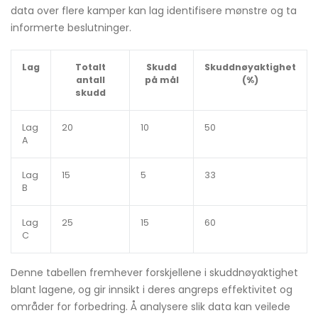
data over flere kamper kan lag identifisere mønstre og ta
informerte beslutninger.
Lag
Totalt
Skudd
Skuddnøyaktighet
antall
på mål
(%)
skudd
Lag
20
10
50
A
Lag
15
5
33
B
Lag
25
15
60
C
Denne tabellen fremhever forskjellene i skuddnøyaktighet
blant lagene, og gir innsikt i deres angreps effektivitet og
områder for forbedring. Å analysere slik data kan veilede