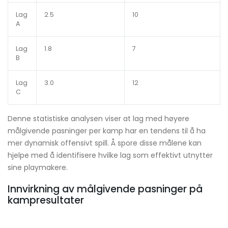
Lag
2.5
10
A
Lag
1.8
7
B
Lag
3.0
12
C
Denne statistiske analysen viser at lag med høyere
målgivende pasninger per kamp har en tendens til å ha
mer dynamisk offensivt spill. Å spore disse målene kan
hjelpe med å identifisere hvilke lag som effektivt utnytter
sine playmakere.
Innvirkning av målgivende pasninger på
kampresultater