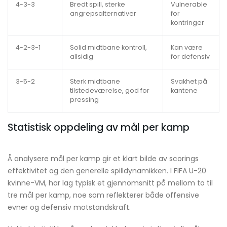
4-3-3
Bredt spill, sterke
Vulnerable
angrepsalternativer
for
kontringer
4-2-3-1
Solid midtbane kontroll,
Kan være
allsidig
for defensiv
3-5-2
Sterk midtbane
Svakhet på
tilstedeværelse, god for
kantene
pressing
Statistisk oppdeling av mål per kamp
Å analysere mål per kamp gir et klart bilde av scorings
effektivitet og den generelle spilldynamikken. I FIFA U-20
kvinne-VM, har lag typisk et gjennomsnitt på mellom to til
tre mål per kamp, noe som reflekterer både offensive
evner og defensiv motstandskraft.