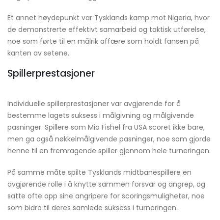
Et annet høydepunkt var Tysklands kamp mot Nigeria, hvor
de demonstrerte effektivt samarbeid og taktisk utførelse,
noe som førte til en målrik affære som holdt fansen på
kanten av setene.
Spillerprestasjoner
Individuelle spillerprestasjoner var avgjørende for å
bestemme lagets suksess i målgivning og målgivende
pasninger. Spillere som Mia Fishel fra USA scoret ikke bare,
men ga også nøkkelmålgivende pasninger, noe som gjorde
henne til en fremragende spiller gjennom hele turneringen.
På samme måte spilte Tysklands midtbanespillere en
avgjørende rolle i å knytte sammen forsvar og angrep, og
satte ofte opp sine angripere for scoringsmuligheter, noe
som bidro til deres samlede suksess i turneringen.