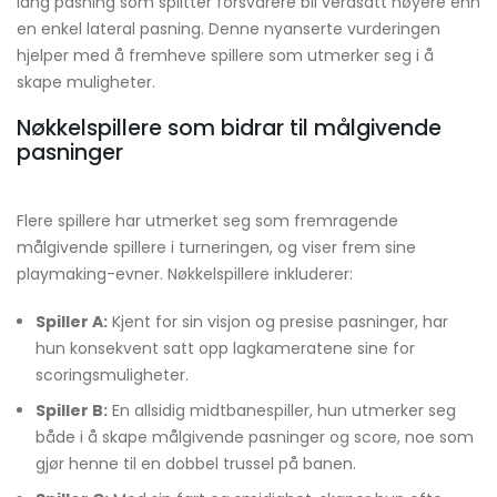
lang pasning som splitter forsvarere bli verdsatt høyere enn
en enkel lateral pasning. Denne nyanserte vurderingen
hjelper med å fremheve spillere som utmerker seg i å
skape muligheter.
Nøkkelspillere som bidrar til målgivende
pasninger
Flere spillere har utmerket seg som fremragende
målgivende spillere i turneringen, og viser frem sine
playmaking-evner. Nøkkelspillere inkluderer:
Spiller A:
Kjent for sin visjon og presise pasninger, har
hun konsekvent satt opp lagkameratene sine for
scoringsmuligheter.
Spiller B:
En allsidig midtbanespiller, hun utmerker seg
både i å skape målgivende pasninger og score, noe som
gjør henne til en dobbel trussel på banen.