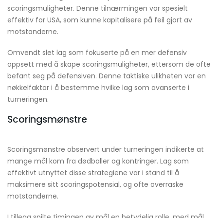
scoringsmuligheter. Denne tilnærmingen var spesielt
effektiv for USA, som kunne kapitalisere på feil gjort av
motstanderne.
Omvendt slet lag som fokuserte på en mer defensiv
oppsett med å skape scoringsmuligheter, ettersom de ofte
befant seg på defensiven. Denne taktiske ulikheten var en
nøkkelfaktor i å bestemme hvilke lag som avanserte i
turneringen.
Scoringsmønstre
Scoringsmønstre observert under turneringen indikerte at
mange mål kom fra dødballer og kontringer. Lag som
effektivt utnyttet disse strategiene var i stand til å
maksimere sitt scoringspotensial, og ofte overraske
motstanderne.
I tillegg spilte timingen av mål en betydelig rolle, med mål