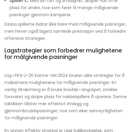
Spiller C:
Med sin fart og smidighet, skaper hun ofte
plass for andre, noe som fører til mange målgivende
pasninger gjennom kampene.
Dessa spillerne bidrar ikke bare med målgivende pasninger,
men hever også lagets samlede prestasjon ved å forbedre
offensive strategier.
Lagstrategier som forbedrer mulighetene
for målgivende pasninger
Lag i FIFA U-20 kvinne-VM 2024 bruker ulike strategier for å
maksimere mulighetene for målgivende pasninger. En
vanlig tilnærming er å bruke bredde i angrepet, strekke
forsvaret og skape plass for nøkkelspillere å operere. Denne
taktikken tillater mer effektivt innlegg og
gjennombruddspasninger, noe som øker sannsynligheten
for målgivende pasninger.
En annen effektiv strategi er rask ballbevegelse, som